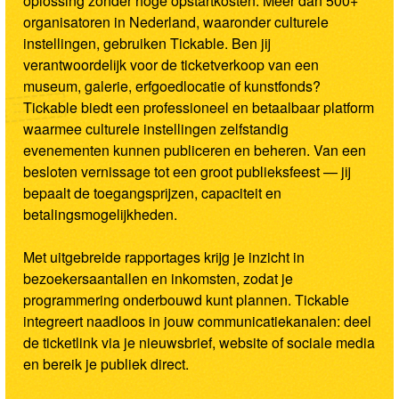
oplossing zonder hoge opstartkosten. Meer dan 500+
organisatoren in Nederland, waaronder culturele
instellingen, gebruiken Tickable. Ben jij
verantwoordelijk voor de ticketverkoop van een
museum, galerie, erfgoedlocatie of kunstfonds?
Tickable biedt een professioneel en betaalbaar platform
waarmee culturele instellingen zelfstandig
evenementen kunnen publiceren en beheren. Van een
besloten vernissage tot een groot publieksfeest — jij
bepaalt de toegangsprijzen, capaciteit en
betalingsmogelijkheden.
Met uitgebreide rapportages krijg je inzicht in
bezoekersaantallen en inkomsten, zodat je
programmering onderbouwd kunt plannen. Tickable
integreert naadloos in jouw communicatiekanalen: deel
de ticketlink via je nieuwsbrief, website of sociale media
en bereik je publiek direct.