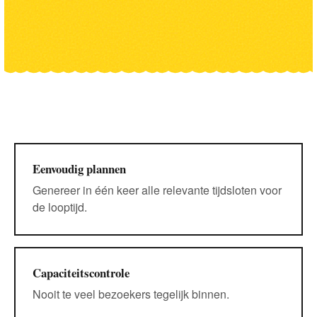
Eenvoudig plannen
Genereer in één keer alle relevante tijdsloten voor
de looptijd.
Capaciteitscontrole
Nooit te veel bezoekers tegelijk binnen.