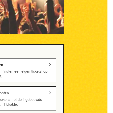
en
r minuten een eigen ticketshop
t.
moten
oekers met de ingebouwde
n Tickable.