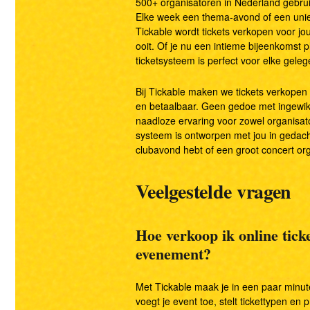
500+ organisatoren in Nederland gebrui
Rapportage & statistieken
Elke week een thema-avond of een unie
Tickable wordt tickets verkopen voor 
ooit. Of je nu een intieme bijeenkomst pl
ticketsysteem is perfect voor elke geleg
Bij Tickable maken we tickets verkopen
en betaalbaar. Geen gedoe met ingewi
naadloze ervaring voor zowel organisat
systeem is ontworpen met jou in gedacht
clubavond hebt of een groot concert org
Veelgestelde vragen
Hoe verkoop ik online tick
evenement?
Met Tickable maak je in een paar minut
voegt je event toe, stelt tickettypen en pr