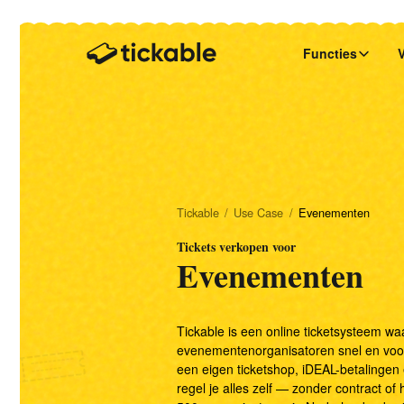
Functies
Ticketshop maken
Evenementen
Onze missie
Start & embed je ticketshop
Bestellingen beheren
Musea
Veelgestelde vragen
Overzicht & zelfservice
Tickable
/
Use Case
/
Evenementen
Entreebeheer
Tickets verkopen voor
Theaters en Toneelgezelschappen
Blog
Evenementen
Snel tickets scannen
Festivals
Onze Wensenlijst
Tickable is een online ticketsysteem w
evenementenorganisatoren snel en voor
Tijdsloten beheren
een eigen ticketshop, iDEAL-betalingen
regel je alles zelf — zonder contract o