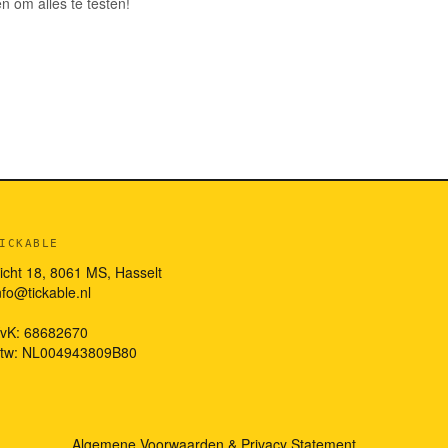
n om alles te testen!
ICKABLE
icht 18, 8061 MS, Hasselt
nfo@tickable.nl
vK: 68682670
tw: NL004943809B80
Algemene Voorwaarden
&
Privacy Statement