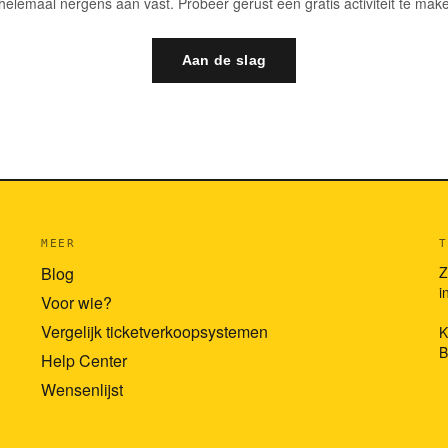
helemaal nergens aan vast. Probeer gerust een gratis activiteit te make
Aan de slag
MEER
T
Blog
Z
i
Voor wie?
Vergelijk ticketverkoopsystemen
K
B
Help Center
Wensenlijst