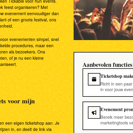
ken Tickable voor hun events.
Apps & integraties
k feest organiseren? Met
jouw evenement eenvoudiger dan
ant of een groots festival, ons
Alle functies bekijken
Demo
enheid.
 voor evenementen simpel, snel
kkelde procedures, maar een
oren als bezoekers. Ons
en, of je nu een kleine
Aanbevolen functies
aniseert.
Ticketshop mak
Richt in een paa
in voor jouw even
ets voor mijn
Evenement pro
Bereik meer bez
marketingtools va
en een eigen ticketshop aan. Je
ijzen in, en deelt de link via