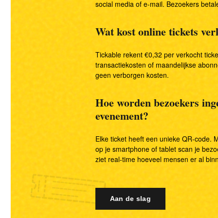
social media of e-mail. Bezoekers betale
Wat kost online tickets ve
Tickable rekent €0,32 per verkocht ticke
transactiekosten of maandelijkse abon
geen verborgen kosten.
Hoe worden bezoekers inge
evenement?
Elke ticket heeft een unieke QR-code. M
op je smartphone of tablet scan je bezoe
ziet real-time hoeveel mensen er al binn
Aan de slag