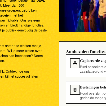
f hun stoel, betalen via iDEAL
Apps & integraties
et. Meer dan 500+
toneelgroepen, gebruiken
 groeien met het
Alle functies bekijken
Demo
van Tickable. Ons systeem
en en biedt handige functies,
at je publiek eenvoudig de beste
 om samen te werken met je
Aanbevolen functies
teem. Wil je meer weten over
elschap kan betekenen? Neem
Geplaceerde zit
den.
Bied bezoekers e
zaalplattegrond v
ijk. Ontdek hoe ons
n bij het succesvol laten
Bestellingen be
Houd overzicht o
gedeelde toegang