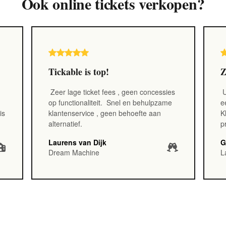
Ook online tickets verkopen?
Tickable is top!
Z
Zeer lage ticket fees
, geen concessies
U
op functionaliteit.
Snel en behulpzame
e
is
klantenservice
, geen behoefte aan
K
alternatief.
p
Laurens van Dijk
G
Dream Machine
L