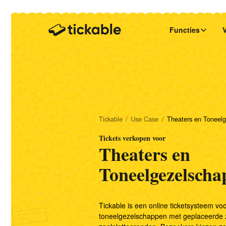
Functies
Ticketshop maken
Evenementen
Onze missie
Start & embed je ticketshop
Bestellingen beheren
Musea
Veelgestelde vragen
Overzicht & zelfservice
Tickable
/
Use Case
/
Theaters en Toneel
Entreebeheer
Tickets verkopen voor
Theaters en Toneelgezelschappen
Blog
Theaters en
Snel tickets scannen
Toneelgezelscha
Festivals
Onze Wensenlijst
Tijdsloten beheren
Tickable is een online ticketsysteem vo
toneelgezelschappen met geplaceerde zi