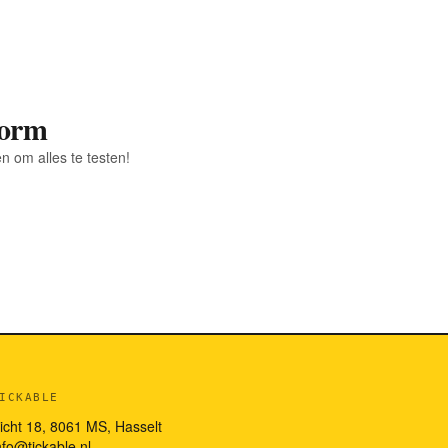
form
n om alles te testen!
ICKABLE
icht 18, 8061 MS, Hasselt
nfo@tickable.nl