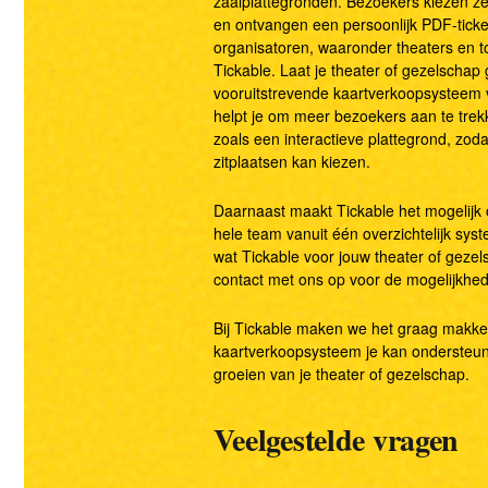
zaalplattegronden. Bezoekers kiezen zel
Rapportage & statistieken
en ontvangen een persoonlijk PDF-tick
organisatoren, waaronder theaters en 
Tickable. Laat je theater of gezelschap
vooruitstrevende kaartverkoopsysteem 
helpt je om meer bezoekers aan te trekk
zoals een interactieve plattegrond, zod
zitplaatsen kan kiezen.
Daarnaast maakt Tickable het mogelijk
hele team vanuit één overzichtelijk sys
wat Tickable voor jouw theater of gez
contact met ons op voor de mogelijkhe
Bij Tickable maken we het graag makkel
kaartverkoopsysteem je kan ondersteune
groeien van je theater of gezelschap.
Veelgestelde vragen