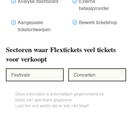
Analyse dashboard
Externe
betaalprovider
Aangepaste
Bewerk ticketshop
ticketontwerpen
Sectoren waar Flextickets veel tickets
voor verkoopt
Festivals
Concerten
Deze informatie is automatisch gegenereerd op
basis van openbare gegevens.
Laat het ons weten als er iets niet klopt!